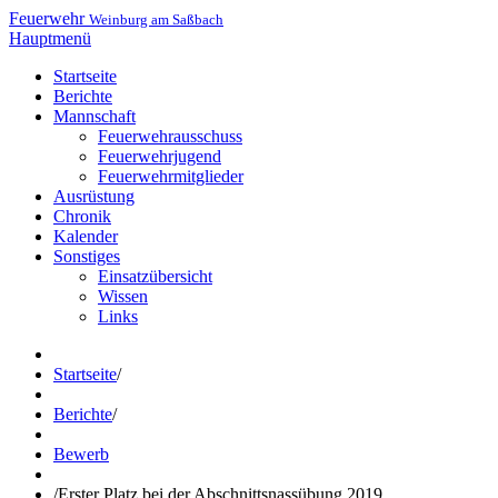
Feuerwehr
Weinburg am Saßbach
Hauptmenü
Startseite
Berichte
Mannschaft
Feuerwehrausschuss
Feuerwehrjugend
Feuerwehrmitglieder
Ausrüstung
Chronik
Kalender
Sonstiges
Einsatzübersicht
Wissen
Links
Startseite
/
Berichte
/
Bewerb
/
Erster Platz bei der Abschnittsnassübung 2019